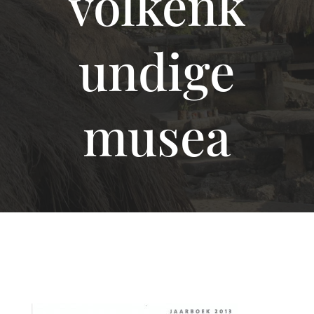
volkenk
undige
musea